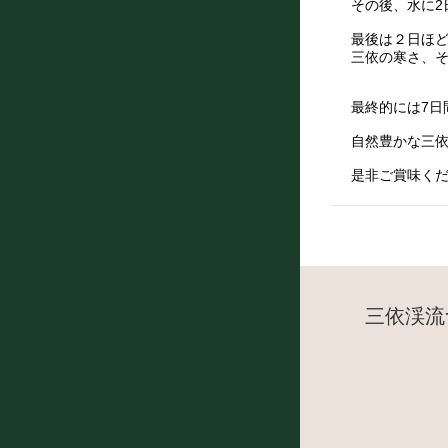
その後、水に2
最後は２日ほ
三依の寒さ、
最終的には7
自然豊かな三
是非ご賞味く
三依渓流