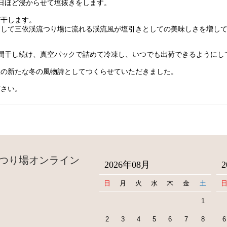
日ほど浸からせて塩抜きをします。
ど干します。
そして三依渓流つり場に流れる渓流風が塩引きとしての美味しさを増し
日間干し続け、真空パックで詰めて冷凍し、いつでも出荷できるようにし
依の新たな冬の風物詩としてつくらせていただきました。
ださい。
つり場オンライン
2026年08月
日
月
火
水
木
金
土
1
2
3
4
5
6
7
8
6