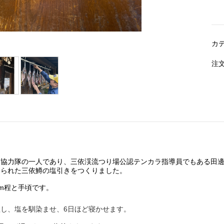
カ
注
し協力隊の一人であり、三依渓流つり場公認テンカラ指導員でもある田
てられた三依鱒の塩引きをつくりました。
cm程と手頃です。
し、塩を馴染ませ、6日ほど寝かせます。