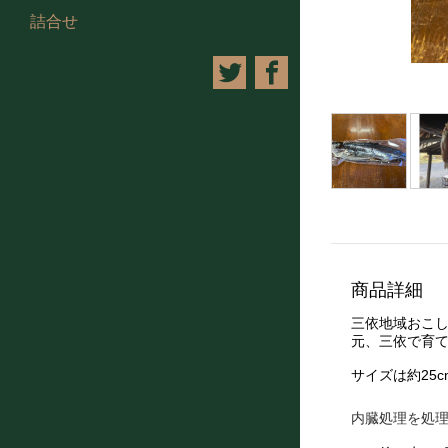
詰合せ
商品詳細
三依地域おこ
元、三依で育
サイズは約25
内臓処理を処理