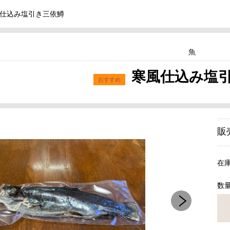
仕込み塩引き三依鱒
魚
寒風仕込み塩
販
在
数