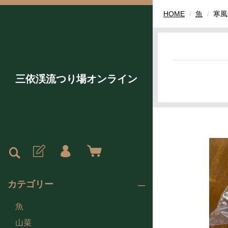
HOME
魚
寒風
三依渓流つり場オンライン
カテゴリー
魚
山菜