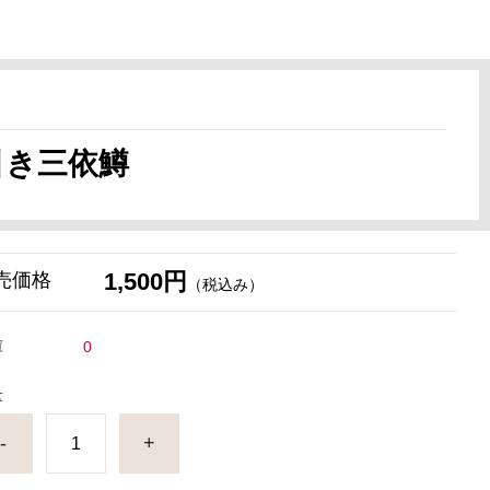
引き三依鱒
1,500円
売価格
（税込み）
庫
0
量
-
+