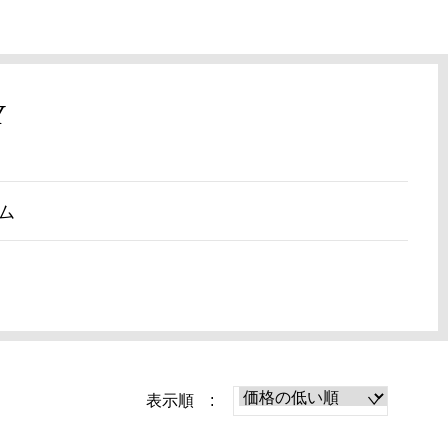
Y
ム
表示順 :