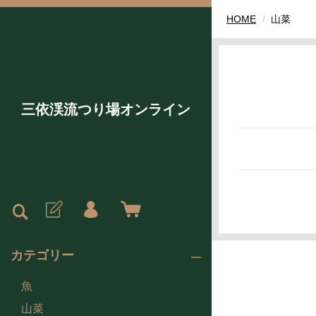
HOME
山菜
三依渓流つり場オンライン
カテゴリー
魚
山菜