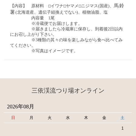
馬鈴
【内容】
原材料 □イワナ□ヤマメ□ニジマス(国産)、
薯
(北海道
産、遺伝子組換えでない)、植物油脂、塩
内容量 1尾
※冷蔵便でお届けします。
※届きましたら冷蔵庫に保存し、到着後2日以内
に
お召し上がり下さい。
※3種類の其々の味を楽しみながら食べ比べてみ
てください。
※写真はイメージです。
三依渓流つり場オンライン
2026年08月
日
月
火
水
木
金
土
1