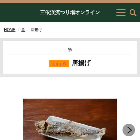
三依渓流つり場オンライン
HOME
魚
唐揚げ
魚
唐揚げ