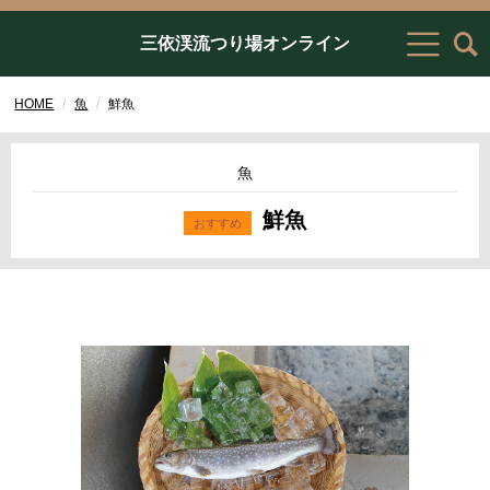
三依渓流つり場オンライン
HOME
魚
鮮魚
魚
鮮魚