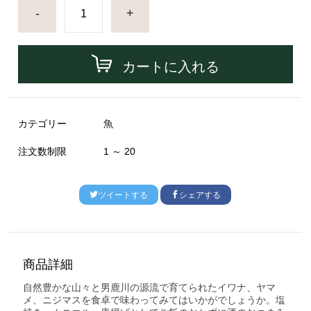
-
+
カートに入れる
カテゴリー
魚
注文数制限
1 ～ 20
ツイートする
シェアする
商品詳細
自然豊かな山々と男鹿川の源流で育てられたイワナ、ヤマ
メ
、ニジマスを食卓で味わってみてはいかがで
しょうか。
塩