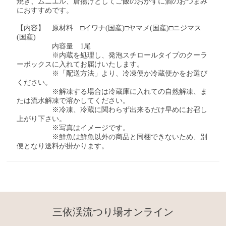
焼き、ムニエル、唐揚げ
としてご飯のおかずに
酒のおつまみ
におすすめです。
【内容】 原材料 □イワナ
(国産)
□ヤマメ
(国産)
□ニジマス
(国産)
内容量 1尾
※内蔵を処理し、発泡
スチロールタイプのクーラ
ーボックスに入れてお
届けいたします。
※「配送方法」より、冷凍便か冷蔵便かをお選び
ください。
※解凍する場合は冷蔵庫に入れての自然解凍、ま
たは流水解凍で溶かしてください。
※冷凍、冷蔵に関わらず
出来るだけ早めにお召し
上がり下さい。
※写真はイメージです。
※
鮮魚は鮮魚以外の商品と同梱できないため、別
便となり送料が掛かります。
三依渓流つり場オンライン